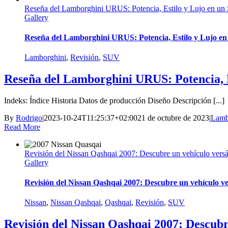
Reseña del Lamborghini URUS: Potencia, Estilo y Lujo en u
Gallery
Reseña del Lamborghini URUS: Potencia, Estilo y Lujo e
Lamborghini
,
Revisión
,
SUV
Reseña del Lamborghini URUS: Potencia, E
Indeks: Índice Historia Datos de producción Diseño Descripción [...]
By
Rodrigo
|
2023-10-24T11:25:37+02:00
21 de octubre de 2023
|
Lamb
Read More
Revisión del Nissan Qashqai 2007: Descubre un vehículo versát
Gallery
Revisión del Nissan Qashqai 2007: Descubre un vehículo ver
Nissan
,
Nissan Qashqai
,
Qashqai
,
Revisión
,
SUV
Revisión del Nissan Qashqai 2007: Descubre