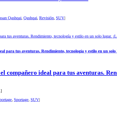
ssan Qashqai
,
Qashqai
,
Revisión
,
SUV
|
ara tus aventuras. Rendimiento, tecnología y estilo en un solo lugar. ¡
al para tus aventuras. Rendimiento, tecnología y estilo en un solo
el compañero ideal para tus aventuras. Rend
.]
portage
,
Sportage
,
SUV
|