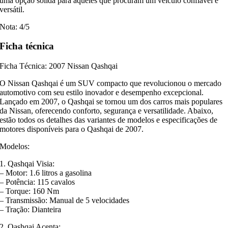
uma opção sólida para aqueles que procuram um veículo confiável e
versátil.
Nota: 4/5
Ficha técnica
Ficha Técnica: 2007 Nissan Qashqai
O Nissan Qashqai é um SUV compacto que revolucionou o mercado
automotivo com seu estilo inovador e desempenho excepcional.
Lançado em 2007, o Qashqai se tornou um dos carros mais populares
da Nissan, oferecendo conforto, segurança e versatilidade. Abaixo,
estão todos os detalhes das variantes de modelos e especificações de
motores disponíveis para o Qashqai de 2007.
Modelos:
1. Qashqai Visia:
– Motor: 1.6 litros a gasolina
– Potência: 115 cavalos
– Torque: 160 Nm
– Transmissão: Manual de 5 velocidades
– Tração: Dianteira
2. Qashqai Acenta: