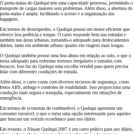
O porta-malas do Qashqai tem uma capacidade generosa, permitindo o
transporte de cargas maiores sem problemas. Além disso, a abertura do
porta-malas é ampla, facilitando o acesso e a organização das
bagagens.
Em termos de desempenho, o Qashqai possui um motor eficiente que
oferece boa potência e torque. O carro responde bem nas estradas e
também nas áreas urbanas, tornando-o adequado para deslocamentos
diários, tanto em ambiente urbano quanto em viagens mais longas.
O Qashqai também possui uma boa altura em relação ao solo, o que o
torna adequado para enfrentar terrenos irregulares e estradas com
buracos. Isso faz do Qashqai uma escolha versátil para quem precisa
lidar com diferentes condições de estrada.
Além disso, o carro conta com diversos recursos de segurança, como
freios ABS, airbags e controles de estabilidade. Isso proporciona uma
condução mais segura e tranquila, especialmente em situações de
emergência.
Em termos de economia de combustível, o Qashqai apresenta um
consumo razoável, o que o torna uma opção interessante para aqueles
que buscam um veículo econômico para uso diário.
Em resumo, o Nissan Qashqai 2007 é um carro prático para uso diário,