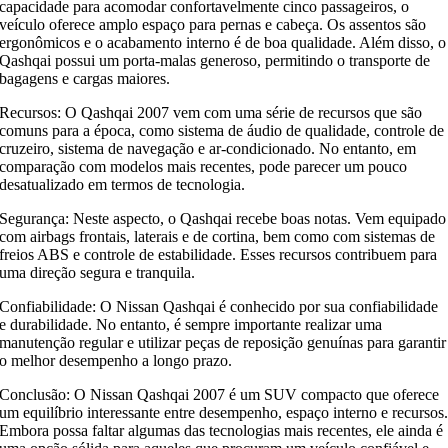
capacidade para acomodar confortavelmente cinco passageiros, o
veículo oferece amplo espaço para pernas e cabeça. Os assentos são
ergonômicos e o acabamento interno é de boa qualidade. Além disso, o
Qashqai possui um porta-malas generoso, permitindo o transporte de
bagagens e cargas maiores.
Recursos: O Qashqai 2007 vem com uma série de recursos que são
comuns para a época, como sistema de áudio de qualidade, controle de
cruzeiro, sistema de navegação e ar-condicionado. No entanto, em
comparação com modelos mais recentes, pode parecer um pouco
desatualizado em termos de tecnologia.
Segurança: Neste aspecto, o Qashqai recebe boas notas. Vem equipado
com airbags frontais, laterais e de cortina, bem como com sistemas de
freios ABS e controle de estabilidade. Esses recursos contribuem para
uma direção segura e tranquila.
Confiabilidade: O Nissan Qashqai é conhecido por sua confiabilidade
e durabilidade. No entanto, é sempre importante realizar uma
manutenção regular e utilizar peças de reposição genuínas para garantir
o melhor desempenho a longo prazo.
Conclusão: O Nissan Qashqai 2007 é um SUV compacto que oferece
um equilíbrio interessante entre desempenho, espaço interno e recursos
Embora possa faltar algumas das tecnologias mais recentes, ele ainda é