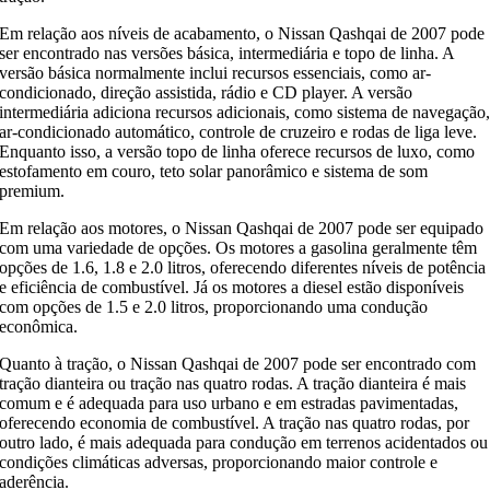
Em relação aos níveis de acabamento, o Nissan Qashqai de 2007 pode
ser encontrado nas versões básica, intermediária e topo de linha. A
versão básica normalmente inclui recursos essenciais, como ar-
condicionado, direção assistida, rádio e CD player. A versão
intermediária adiciona recursos adicionais, como sistema de navegação
ar-condicionado automático, controle de cruzeiro e rodas de liga leve.
Enquanto isso, a versão topo de linha oferece recursos de luxo, como
estofamento em couro, teto solar panorâmico e sistema de som
premium.
Em relação aos motores, o Nissan Qashqai de 2007 pode ser equipado
com uma variedade de opções. Os motores a gasolina geralmente têm
opções de 1.6, 1.8 e 2.0 litros, oferecendo diferentes níveis de potência
e eficiência de combustível. Já os motores a diesel estão disponíveis
com opções de 1.5 e 2.0 litros, proporcionando uma condução
econômica.
Quanto à tração, o Nissan Qashqai de 2007 pode ser encontrado com
tração dianteira ou tração nas quatro rodas. A tração dianteira é mais
comum e é adequada para uso urbano e em estradas pavimentadas,
oferecendo economia de combustível. A tração nas quatro rodas, por
outro lado, é mais adequada para condução em terrenos acidentados ou
condições climáticas adversas, proporcionando maior controle e
aderência.