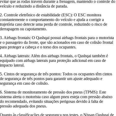
evitar que as rodas travem durante a frenagem, mantendo o controle do
veículo e reduzindo a distância de parada.
2. Controle eletrônico de estabilidade (ESC): O ESC monitora
constantemente o comportamento do veículo e ajuda a corrigir a
trajetória caso detecte uma perda de controle, reduzindo o risco de
derrapagem ou capotamento.
3. Airbags frontais: O Qashqai possui airbags frontais para o motorista
e o passageiro da frente, que são acionados em caso de colisão frontal
para proteger a cabeça e o torso dos ocupantes.
4. Airbags laterais: Além dos airbags frontais, o Qashqai também é
equipado com airbags laterais para proteção adicional em caso de
impacto lateral.
5. Cintos de segurança de três pontos: Todos os ocupantes têm cintos
de segurança de três pontos para garantir um ajuste adequado e
segurança em caso de colisão.
6. Sistema de monitoramento de pressão dos pneus (TPMS): Este
sistema alerta o motorista caso algum pneu esteja com pressão abaixo
do recomendado, evitando situações perigosas devido à falta de
pressão adequada dos pneus.
Quanto às classificações de segurança nos testes, o Nissan Qashqai de