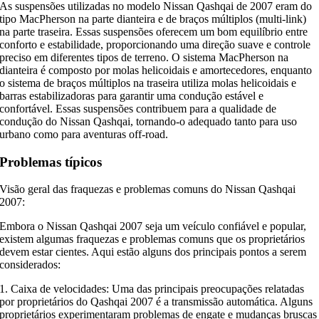
As suspensões utilizadas no modelo Nissan Qashqai de 2007 eram do
tipo MacPherson na parte dianteira e de braços múltiplos (multi-link)
na parte traseira. Essas suspensões oferecem um bom equilíbrio entre
conforto e estabilidade, proporcionando uma direção suave e controle
preciso em diferentes tipos de terreno. O sistema MacPherson na
dianteira é composto por molas helicoidais e amortecedores, enquanto
o sistema de braços múltiplos na traseira utiliza molas helicoidais e
barras estabilizadoras para garantir uma condução estável e
confortável. Essas suspensões contribuem para a qualidade de
condução do Nissan Qashqai, tornando-o adequado tanto para uso
urbano como para aventuras off-road.
Problemas típicos
Visão geral das fraquezas e problemas comuns do Nissan Qashqai
2007:
Embora o Nissan Qashqai 2007 seja um veículo confiável e popular,
existem algumas fraquezas e problemas comuns que os proprietários
devem estar cientes. Aqui estão alguns dos principais pontos a serem
considerados:
1. Caixa de velocidades: Uma das principais preocupações relatadas
por proprietários do Qashqai 2007 é a transmissão automática. Alguns
proprietários experimentaram problemas de engate e mudanças bruscas