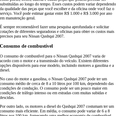
substituídas ao longo do tempo. Esses custos podem variar dependend
da qualidade das peças que você escolher e da oficina onde você faz o
serviço. Você pode estimar gastar entre R$ 1.000 e R$ 3.000 por ano
em manutenção geral.
É sempre recomendável fazer uma pesquisa aprofundada e solicitar
cotações de diferentes seguradoras e oficinas para obter os custos mais
precisos para seu Nissan Qashqai 2007.
Consumo de combustível
O consumo de combustível para o Nissan Qashqai 2007 varia de
acordo com o motor e a transmissão do veículo. Existem diferentes
opções disponíveis para esse modelo, incluindo motores a gasolina e a
diesel.
No caso do motor a gasolina, o Nissan Qashqai 2007 pode ter um
consumo médio de cerca de 8 a 10 litros por 100 km, dependendo das
condições de condução. O consumo pode ser um pouco maior em
condições de tráfego intenso ou em estradas com muitas subidas e
descidas.
Por outro lado, os motores a diesel do Qashqai 2007 costumam ter um
consumo mais eficiente. Em média, o consumo pode variar de 6 a 8
litros por 100 km, fornecendo uma melhor economia de combustível