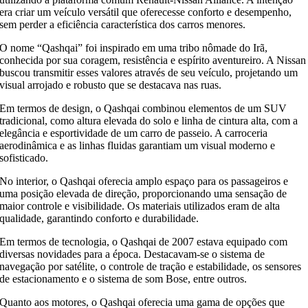
era criar um veículo versátil que oferecesse conforto e desempenho,
sem perder a eficiência característica dos carros menores.
O nome “Qashqai” foi inspirado em uma tribo nômade do Irã,
conhecida por sua coragem, resistência e espírito aventureiro. A Nissan
buscou transmitir esses valores através de seu veículo, projetando um
visual arrojado e robusto que se destacava nas ruas.
Em termos de design, o Qashqai combinou elementos de um SUV
tradicional, como altura elevada do solo e linha de cintura alta, com a
elegância e esportividade de um carro de passeio. A carroceria
aerodinâmica e as linhas fluidas garantiam um visual moderno e
sofisticado.
No interior, o Qashqai oferecia amplo espaço para os passageiros e
uma posição elevada de direção, proporcionando uma sensação de
maior controle e visibilidade. Os materiais utilizados eram de alta
qualidade, garantindo conforto e durabilidade.
Em termos de tecnologia, o Qashqai de 2007 estava equipado com
diversas novidades para a época. Destacavam-se o sistema de
navegação por satélite, o controle de tração e estabilidade, os sensores
de estacionamento e o sistema de som Bose, entre outros.
Quanto aos motores, o Qashqai oferecia uma gama de opções que