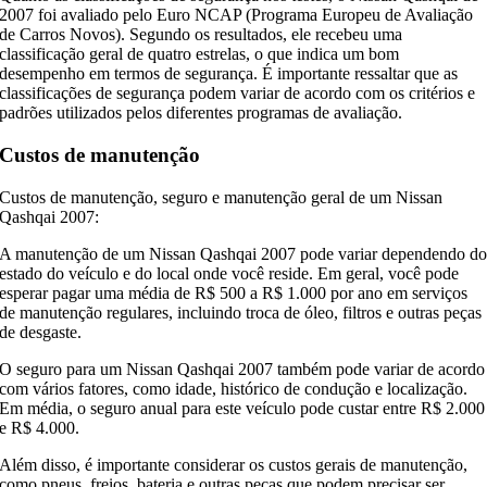
2007 foi avaliado pelo Euro NCAP (Programa Europeu de Avaliação
de Carros Novos). Segundo os resultados, ele recebeu uma
classificação geral de quatro estrelas, o que indica um bom
desempenho em termos de segurança. É importante ressaltar que as
classificações de segurança podem variar de acordo com os critérios e
padrões utilizados pelos diferentes programas de avaliação.
Custos de manutenção
Custos de manutenção, seguro e manutenção geral de um Nissan
Qashqai 2007:
A manutenção de um Nissan Qashqai 2007 pode variar dependendo d
estado do veículo e do local onde você reside. Em geral, você pode
esperar pagar uma média de R$ 500 a R$ 1.000 por ano em serviços
de manutenção regulares, incluindo troca de óleo, filtros e outras peças
de desgaste.
O seguro para um Nissan Qashqai 2007 também pode variar de acordo
com vários fatores, como idade, histórico de condução e localização.
Em média, o seguro anual para este veículo pode custar entre R$ 2.000
e R$ 4.000.
Além disso, é importante considerar os custos gerais de manutenção,
como pneus, freios, bateria e outras peças que podem precisar ser