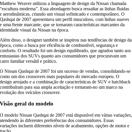
Matthew Weaver utilizou a linguagem de design da Nissan chamada
“escultura moderna”. Essa abordagem busca ressaltar as linhas fluidas
e aerodinâmicas, criando um visual sofisticado e contemporâneo. O
Qashqai de 2007 apresentava um perfil musculoso, com linhas suaves
e uma frente marcante, que se tornaram características marcantes da
identidade visual da Nissan na época.
Além disso, o designer também se inspirou nas tendências de design da
época, como a busca por eficiência de combustível, segurança e
conforto. O resultado foi um design equilibrado, que agradou tanto aos
entusiastas dos SUVs quanto aos consumidores que procuravam um
carro familiar versátil e prático.
O Nissan Qashqai de 2007 foi um sucesso de vendas, consolidando-se
como um dos crossovers mais populares do mercado europeu. O
design arrojado e a combinação de características de SUV e hatchback
contribuíram para sua ampla aceitação e tornaram-no um marco na
evolução dos veículos crossover.
Visão geral do modelo
O modelo Nissan Qashqai de 2007 está disponível em várias variações
atendendo às diferentes preferências dos consumidores. Essas
variações incluem diferentes níveis de acabamento, opções de motor e
tração.