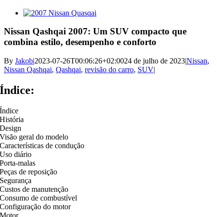
View
Larger
Image
Nissan Qashqai 2007: Um SUV compacto que
combina estilo, desempenho e conforto
By
Jakob
|
2023-07-26T00:06:26+02:00
24 de julho de 2023
|
Nissan
,
Nissan Qashqai
,
Qashqai
,
revisão do carro
,
SUV
|
Índice
:
Índice
História
Design
Visão geral do modelo
Características de condução
Uso diário
Porta-malas
Peças de reposição
Segurança
Custos de manutenção
Consumo de combustível
Configuração do motor
Motor