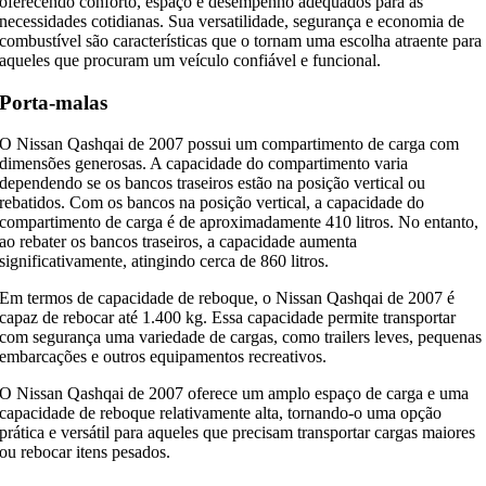
oferecendo conforto, espaço e desempenho adequados para as
necessidades cotidianas. Sua versatilidade, segurança e economia de
combustível são características que o tornam uma escolha atraente para
aqueles que procuram um veículo confiável e funcional.
Porta-malas
O Nissan Qashqai de 2007 possui um compartimento de carga com
dimensões generosas. A capacidade do compartimento varia
dependendo se os bancos traseiros estão na posição vertical ou
rebatidos. Com os bancos na posição vertical, a capacidade do
compartimento de carga é de aproximadamente 410 litros. No entanto,
ao rebater os bancos traseiros, a capacidade aumenta
significativamente, atingindo cerca de 860 litros.
Em termos de capacidade de reboque, o Nissan Qashqai de 2007 é
capaz de rebocar até 1.400 kg. Essa capacidade permite transportar
com segurança uma variedade de cargas, como trailers leves, pequenas
embarcações e outros equipamentos recreativos.
O Nissan Qashqai de 2007 oferece um amplo espaço de carga e uma
capacidade de reboque relativamente alta, tornando-o uma opção
prática e versátil para aqueles que precisam transportar cargas maiores
ou rebocar itens pesados.