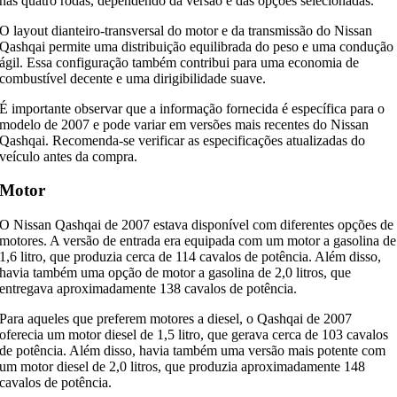
nas quatro rodas, dependendo da versão e das opções selecionadas.
O layout dianteiro-transversal do motor e da transmissão do Nissan
Qashqai permite uma distribuição equilibrada do peso e uma condução
ágil. Essa configuração também contribui para uma economia de
combustível decente e uma dirigibilidade suave.
É importante observar que a informação fornecida é específica para o
modelo de 2007 e pode variar em versões mais recentes do Nissan
Qashqai. Recomenda-se verificar as especificações atualizadas do
veículo antes da compra.
Motor
O Nissan Qashqai de 2007 estava disponível com diferentes opções de
motores. A versão de entrada era equipada com um motor a gasolina de
1,6 litro, que produzia cerca de 114 cavalos de potência. Além disso,
havia também uma opção de motor a gasolina de 2,0 litros, que
entregava aproximadamente 138 cavalos de potência.
Para aqueles que preferem motores a diesel, o Qashqai de 2007
oferecia um motor diesel de 1,5 litro, que gerava cerca de 103 cavalos
de potência. Além disso, havia também uma versão mais potente com
um motor diesel de 2,0 litros, que produzia aproximadamente 148
cavalos de potência.