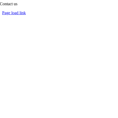
Contact us
Toggle
Page load link
Sliding
Go
Bar
to
Area
Top