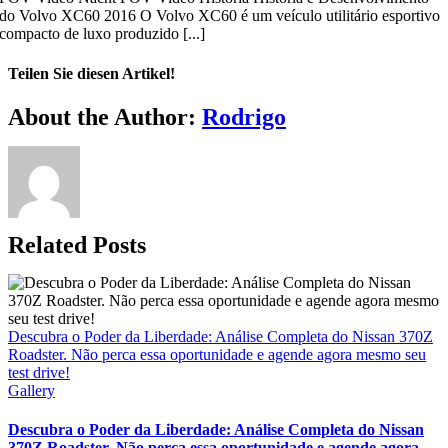
do Volvo XC60 2016 O Volvo XC60 é um veículo utilitário esportivo
compacto de luxo produzido [...]
Teilen Sie diesen Artikel!
Facebook
Twitter
Reddit
LinkedIn
WhatsApp
Telegram
Tumblr
Pinterest
Vk
Xing
Email
About the Author:
Rodrigo
Related Posts
Descubra o Poder da Liberdade: Análise Completa do Nissan 370Z
Roadster. Não perca essa oportunidade e agende agora mesmo seu
test drive!
Gallery
Descubra o Poder da Liberdade: Análise Completa do Nissan
370Z Roadster. Não perca essa oportunidade e agende agora