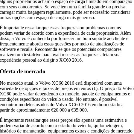
alguns proprietários acham o espaço de carga limitado em comparação
com seus concorrentes. Se você tem uma família grande ou precisa
carregar muita bagagem regularmente, pode ser necessário considerar
outras opções com espaço de carga mais generoso.
É importante ressaltar que essas fraquezas ou problemas comuns
podem variar de acordo com a experiência de cada proprietário. Além
disso, a Volvo é conhecida por fornecer um bom suporte ao cliente e
frequentemente aborda essas questões por meio de atualizações de
software e recalls. Recomenda-se que os potenciais compradores
realizem um test-drive para avaliar se essas fraquezas afetam sua
experiência pessoal ao dirigir o XC60 2016.
Oferta de mercado
No mercado atual, o Volvo XC60 2016 está disponível com uma
variedade de opções e faixas de preços em euros (€). O preço do Volvo
XC60 pode variar dependendo do modelo, pacote de equipamentos e
condições específicas do veículo usado. No entanto, é possível
encontrar modelos usados ​​do Volvo XC60 2016 em bom estado a
partir de aproximadamente €20.000 a €35.000.
É importante ressaltar que esses preços são apenas uma estimativa e
podem variar de acordo com o estado do veículo, quilometragem,
histórico de manutenção, equipamentos extras e condições de mercado