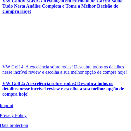
VW Caddy Maxi: A Revolução em Formato de Carro! Saiba
Tudo Nesta Análise Completa e Tome a Melhor Decisão de
Compra Hoje!
VW Golf 4: A excelência sobre rodas! Descubra todos os detalhes
nesse incrível review e escolha a sua melhor opção de compra hoje!
VW Golf 4: A excelência sobre rodas! Descubra todos os
detalhes nesse incrível review e escolha a sua melhor opção de
compra hoje!
Imprint
Privacy Policy
Data protection