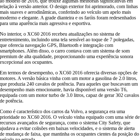
ao modelo de 2016, que trouxe algumas melhorias significativas em
relação à versão anterior. O design exterior foi aprimorado, com linhas
mais suaves e aerodinâmicas, conferindo ao veículo um apelo mais
moderno e elegante. A grade dianteira e os faróis foram redesenhados
para uma aparência mais agressiva e esportiva.
No interior, o XC60 2016 recebeu atualizações no sistema de
entretenimento, incluindo uma tela sensível ao toque de 7 polegadas,
que oferecia navegação GPS, Bluetooth e integração com
smartphones. Além disso, o carro contava com um sistema de som
premium de alta qualidade, proporcionando uma experiência sonora
excepcional aos ocupantes.
Em termos de desempenho, o XC60 2016 oferecia diversas opções de
motores. A versão básica vinha com um motor a gasolina de 2.0 litros,
que produzia 240 cavalos de potência. Para aqueles que buscavam um
desempenho mais emocionante, havia disponível uma versão T6,
equipada com um motor turbo de 3.0 litros, capaz de gerar 302 cavalos
de potência.
Como é característico dos carros da Volvo, a segurança era uma
prioridade no XC60 2016. O veículo vinha equipado com uma série de
recursos avançados de segurança, como o sistema City Safety, que
ajudava a evitar colisões em baixas velocidades, e o sistema de alerta
de mudança de faixa, que mantinha os ocupantes cientes da posição do
veículo na estrada.