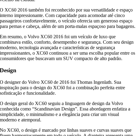
O XC60 2016 também foi reconhecido por sua versatilidade e espaço
interno impressionante. Com capacidade para acomodar até cinco
passageiros confortavelmente, o veículo oferecia um generoso espaço
para pernas e cabeça, além de um porta-malas espaçoso para bagagens.
Em resumo, o Volvo XC60 2016 foi um veículo de luxo que
combinava estilo, conforto, desempenho e segurança. Com seu design
moderno, tecnologia avançada e características de segurança
impressionantes, o XC60 continuou a ser uma escolha popular entre os
consumidores que buscavam um SUV compacto de alto padrão.
Design
O designer do Volvo XC60 de 2016 foi Thomas Ingenlath. Sua
inspiração para o design do XC60 foi a combinação perfeita entre
sofisticação e funcionalidade.
O design geral do XC60 seguiu a linguagem de design da Volvo
conhecida como “Scandinavian Design”. Essa abordagem enfatiza a
simplicidade, o minimalismo e a elegância para criar um visual
moderno e atemporal.
No XC60, o design é marcado por linhas suaves e curvas suaves que
fluem harmoniosamente em todo o veículo. A dianteira apresenta uma