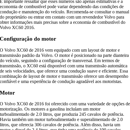
É importante ressaltar que esses números são apenas estimativas e a
economia de combustível pode variar dependendo das condições de
condução e manutenção do veículo. Recomenda-se consultar o manual
do proprietário ou entrar em contato com um revendedor Volvo para
obter informações mais precisas sobre a economia de combustível do
Volvo XC60 2016.
Configuração do motor
O Volvo XC60 de 2016 vem equipado com um layout de motor e
transmissão padrão da Volvo. O motor é posicionado na parte dianteira
do veículo, seguindo a configuração de transversal. Em termos de
transmissão, o XC60 está disponível com uma transmissão automática
de seis velocidades, que oferece uma condução suave e eficiente. Essa
combinação de layout de motor e transmissão oferece um desempenho
confiável e uma experiência de condução agradável aos motoristas.
Motor
O Volvo XC60 de 2016 foi oferecido com uma variedade de opções d
motorização. Os motores a gasolina incluíam um motor
turboalimentado de 2.0 litros, que produzia 245 cavalos de potência.
Havia também um motor turboalimentado e superalimentado de 2.0
litros, que oferecia 306 cavalos de potência. Além disso, havia um
motor a diesel de 2.4 litros, que tinha uma potência de 190 cavalos.