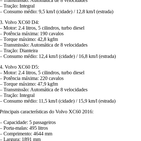
– Transmissão: Automática de 8 velocidades
– Tração: Integral
– Consumo médio: 9,5 km/l (cidade) / 12,8 km/l (estrada)
3. Volvo XC60 D4:
– Motor: 2.4 litros, 5 cilindros, turbo diesel
– Potência máxima: 190 cavalos
– Torque máximo: 42,8 kgfm
– Transmissão: Automática de 8 velocidades
– Tração: Dianteira
– Consumo médio: 12,4 km/l (cidade) / 16,8 km/l (estrada)
4. Volvo XC60 D5:
– Motor: 2.4 litros, 5 cilindros, turbo diesel
– Potência máxima: 220 cavalos
– Torque máximo: 47,9 kgfm
– Transmissão: Automática de 8 velocidades
– Tração: Integral
– Consumo médio: 11,5 km/l (cidade) / 15,9 km/l (estrada)
Principais características do Volvo XC60 2016:
– Capacidade: 5 passageiros
– Porta-malas: 495 litros
– Comprimento: 4644 mm
– Largura: 1891 mm