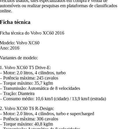
veículos usados, sites especializados em compra e venda de
automóveis ou realizar pesquisas em plataformas de classificados
online.
Ficha técnica
Ficha técnica do Volvo XC60 2016
Modelo: Volvo XC60
Ano: 2016
Variantes de modelo:
1. Volvo XC60 T5 Drive-E:
– Motor: 2.0 litros, 4 cilindros, turbo
– Potência máxima: 245 cavalos
– Torque máximo: 35,7 kgfm
– Transmissão: Automática de 8 velocidades
– Tração: Dianteira
– Consumo médio: 10,6 km/l (cidade) / 13,9 km/l (estrada)
2. Volvo XC60 T6 R-Design:
– Motor: 2.0 litros, 4 cilindros, turbo e supercharged
– Potência máxima: 306 cavalos
– Torque máximo: 40,8 kgfm