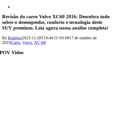
View
Larger
Image
Revisão do carro Volvo XC60 2016: Descubra tudo
sobre o desempenho, conforto e tecnologia deste
SUV premium. Leia agora nossa análise completa!
By
Rodrigo
|
2023-12-28T19:44:11+01:00
17 de outubro de
2023
|
Carro
,
Volvo
,
XC 60
|
POV Video