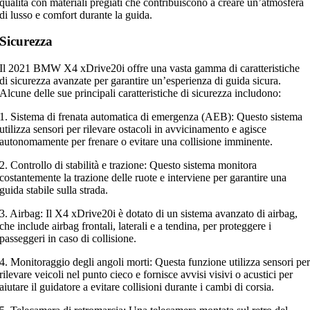
qualità con materiali pregiati che contribuiscono a creare un’atmosfera
di lusso e comfort durante la guida.
Sicurezza
Il 2021 BMW X4 xDrive20i offre una vasta gamma di caratteristiche
di sicurezza avanzate per garantire un’esperienza di guida sicura.
Alcune delle sue principali caratteristiche di sicurezza includono:
1. Sistema di frenata automatica di emergenza (AEB): Questo sistema
utilizza sensori per rilevare ostacoli in avvicinamento e agisce
autonomamente per frenare o evitare una collisione imminente.
2. Controllo di stabilità e trazione: Questo sistema monitora
costantemente la trazione delle ruote e interviene per garantire una
guida stabile sulla strada.
3. Airbag: Il X4 xDrive20i è dotato di un sistema avanzato di airbag,
che include airbag frontali, laterali e a tendina, per proteggere i
passeggeri in caso di collisione.
4. Monitoraggio degli angoli morti: Questa funzione utilizza sensori pe
rilevare veicoli nel punto cieco e fornisce avvisi visivi o acustici per
aiutare il guidatore a evitare collisioni durante i cambi di corsia.