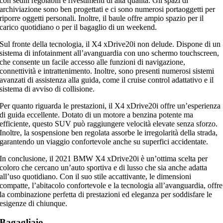
con sedili regolabili e rivestimenti di alta qualità. Gli spazi di
archiviazione sono ben progettati e ci sono numerosi portaoggetti per
riporre oggetti personali. Inoltre, il baule offre ampio spazio per il
carico quotidiano o per il bagaglio di un weekend.
Sul fronte della tecnologia, il X4 xDrive20i non delude. Dispone di un
sistema di infotainment all’avanguardia con uno schermo touchscreen,
che consente un facile accesso alle funzioni di navigazione,
connettività e intrattenimento. Inoltre, sono presenti numerosi sistemi
avanzati di assistenza alla guida, come il cruise control adattativo e il
sistema di avviso di collisione.
Per quanto riguarda le prestazioni, il X4 xDrive20i offre un’esperienza
di guida eccellente. Dotato di un motore a benzina potente ma
efficiente, questo SUV può raggiungere velocità elevate senza sforzo.
Inoltre, la sospensione ben regolata assorbe le irregolarità della strada,
garantendo un viaggio confortevole anche su superfici accidentate.
In conclusione, il 2021 BMW X4 xDrive20i è un’ottima scelta per
coloro che cercano un’auto sportiva e di lusso che sia anche adatta
all’uso quotidiano. Con il suo stile accattivante, le dimensioni
compatte, l’abitacolo confortevole e la tecnologia all’avanguardia, offre
la combinazione perfetta di prestazioni ed eleganza per soddisfare le
esigenze di chiunque.
Bagagliaio