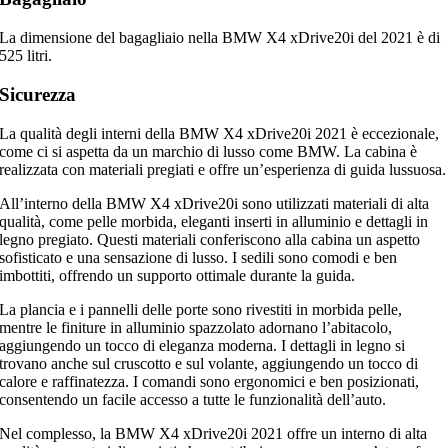
La dimensione del bagagliaio nella BMW X4 xDrive20i del 2021 è di
525 litri.
Sicurezza
La qualità degli interni della BMW X4 xDrive20i 2021 è eccezionale,
come ci si aspetta da un marchio di lusso come BMW. La cabina è
realizzata con materiali pregiati e offre un’esperienza di guida lussuosa.
All’interno della BMW X4 xDrive20i sono utilizzati materiali di alta
qualità, come pelle morbida, eleganti inserti in alluminio e dettagli in
legno pregiato. Questi materiali conferiscono alla cabina un aspetto
sofisticato e una sensazione di lusso. I sedili sono comodi e ben
imbottiti, offrendo un supporto ottimale durante la guida.
La plancia e i pannelli delle porte sono rivestiti in morbida pelle,
mentre le finiture in alluminio spazzolato adornano l’abitacolo,
aggiungendo un tocco di eleganza moderna. I dettagli in legno si
trovano anche sul cruscotto e sul volante, aggiungendo un tocco di
calore e raffinatezza. I comandi sono ergonomici e ben posizionati,
consentendo un facile accesso a tutte le funzionalità dell’auto.
Nel complesso, la BMW X4 xDrive20i 2021 offre un interno di alta