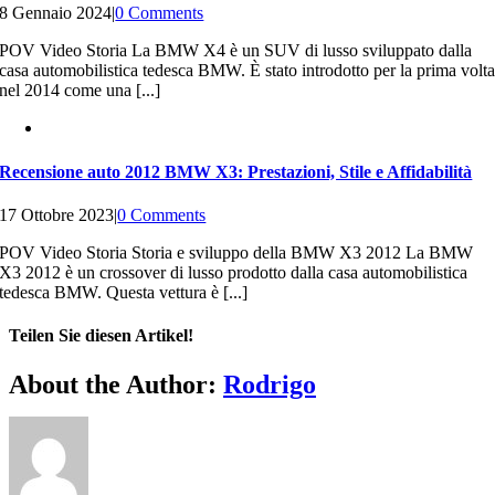
8 Gennaio 2024
|
0 Comments
POV Video Storia La BMW X4 è un SUV di lusso sviluppato dalla
casa automobilistica tedesca BMW. È stato introdotto per la prima volt
nel 2014 come una [...]
Recensione auto 2012 BMW X3: Prestazioni, Stile e Affidabilità
17 Ottobre 2023
|
0 Comments
POV Video Storia Storia e sviluppo della BMW X3 2012 La BMW
X3 2012 è un crossover di lusso prodotto dalla casa automobilistica
tedesca BMW. Questa vettura è [...]
Teilen Sie diesen Artikel!
Facebook
Twitter
Reddit
LinkedIn
WhatsApp
Telegram
Tumblr
Pinterest
Vk
Xing
Email
About the Author:
Rodrigo