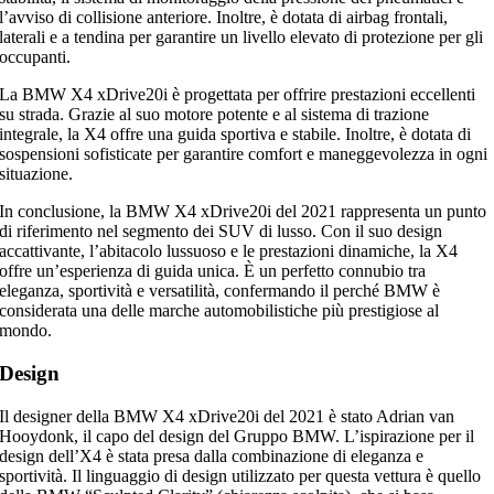
l’avviso di collisione anteriore. Inoltre, è dotata di airbag frontali,
laterali e a tendina per garantire un livello elevato di protezione per gli
occupanti.
La BMW X4 xDrive20i è progettata per offrire prestazioni eccellenti
su strada. Grazie al suo motore potente e al sistema di trazione
integrale, la X4 offre una guida sportiva e stabile. Inoltre, è dotata di
sospensioni sofisticate per garantire comfort e maneggevolezza in ogni
situazione.
In conclusione, la BMW X4 xDrive20i del 2021 rappresenta un punto
di riferimento nel segmento dei SUV di lusso. Con il suo design
accattivante, l’abitacolo lussuoso e le prestazioni dinamiche, la X4
offre un’esperienza di guida unica. È un perfetto connubio tra
eleganza, sportività e versatilità, confermando il perché BMW è
considerata una delle marche automobilistiche più prestigiose al
mondo.
Design
Il designer della BMW X4 xDrive20i del 2021 è stato Adrian van
Hooydonk, il capo del design del Gruppo BMW. L’ispirazione per il
design dell’X4 è stata presa dalla combinazione di eleganza e
sportività. Il linguaggio di design utilizzato per questa vettura è quello