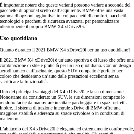
È importante notare che queste varianti possono variare a seconda del
pacchetto di optional scelto dall’acquirente. BMW offre una vasta
gamma di opzioni aggiuntive, tra cui pacchetti di comfort, pacchetti
tecnologici e pacchetti di sicurezza avanzata, per personalizzare
ulteriormente il proprio BMW X4 xDrive20i.
Uso quotidiano
Quanto è pratico il 2021 BMW X4 xDrive20i per un uso quotidiano?
Il 2021 BMW X4 xDrive20i è un’auto sportiva e di lusso che offre una
combinazione di stile e praticità per un uso quotidiano. Con un design
aerodinamico e affascinante, questo SUV compatto è perfetto per
coloro che desiderano un’auto dalle prestazioni eccellenti senza
sacrificare la funzionalità.
Uno dei principali vantaggi del X4 xDrive20i è la sua dimensione.
Nonostante sia considerato un SUV, le sue dimensioni compatte lo
rendono facile da manovrare in città e parcheggiare in spazi ristretti.
Inoltre, il sistema di trazione integrale xDrive di BMW offre una
maggiore stabilità e aderenza su strade scivolose o in condizioni di
maltempo.
L’abitacolo del X4 xDrive20i è elegante ed estremamente confortevole