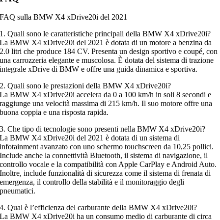
FAQ sulla BMW X4 xDrive20i del 2021
1. Quali sono le caratteristiche principali della BMW X4 xDrive20i?
La BMW X4 xDrive20i del 2021 è dotata di un motore a benzina da
2.0 litri che produce 184 CV. Presenta un design sportivo e coupé, con
una carrozzeria elegante e muscolosa. È dotata del sistema di trazione
integrale xDrive di BMW e offre una guida dinamica e sportiva.
2. Quali sono le prestazioni della BMW X4 xDrive20i?
La BMW X4 xDrive20i accelera da 0 a 100 km/h in soli 8 secondi e
raggiunge una velocità massima di 215 km/h. Il suo motore offre una
buona coppia e una risposta rapida.
3. Che tipo di tecnologie sono presenti nella BMW X4 xDrive20i?
La BMW X4 xDrive20i del 2021 è dotata di un sistema di
infotainment avanzato con uno schermo touchscreen da 10,25 pollici.
Include anche la connettività Bluetooth, il sistema di navigazione, il
controllo vocale e la compatibilità con Apple CarPlay e Android Auto.
Inoltre, include funzionalità di sicurezza come il sistema di frenata di
emergenza, il controllo della stabilità e il monitoraggio degli
pneumatici.
4. Qual è l’efficienza del carburante della BMW X4 xDrive20i?
La BMW X4 xDrive20i ha un consumo medio di carburante di circa