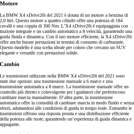
Motore
La BMW X4 xDrive20i del 2021 è dotata di un motore a benzina di
2,0 litri. Questo motore a quattro cilindri offre una potenza di 184
cavalli e una coppia di 300 Nm. L’X4 xDrive20i è equipaggiata con
trazione integrale e un cambio automatico a 8 velocità, garantendo una
guida fluida e dinamica. Con il suo motore efficiente, la X4 xDrive20i
offre anche buone prestazioni in termini di consumo di carburante.
Questo modello è una scelta ideale per coloro che cercano un SUV
elegante e versatile con prestazioni solide.
Cambio
Le trasmissioni utilizzate nella BMW X4 xDrive20i del 2021 sono
state due opzioni: una trasmissione manuale a 6 marce e una
trasmissione automatica a 8 marce. La trasmissione manuale offre un
controllo più diretto e coinvolgente per i guidatori che preferiscono
cambiare marcia manualmente. D’altra parte, la trasmissione
automatica offre la comodità di cambiare marcia in modo fluido e senz
sforzi, adattandosi alle condizioni di guida in tempo reale. Entrambe le
trasmissioni offrono una risposta pronta e una distribuzione efficiente
della potenza alle ruote, garantendo un’esperienza di guida dinamica e
appagante.