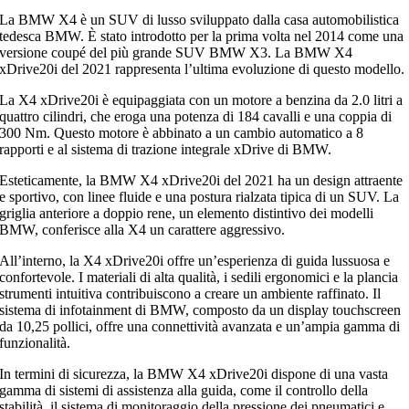
La BMW X4 è un SUV di lusso sviluppato dalla casa automobilistica
tedesca BMW. È stato introdotto per la prima volta nel 2014 come una
versione coupé del più grande SUV BMW X3. La BMW X4
xDrive20i del 2021 rappresenta l’ultima evoluzione di questo modello.
La X4 xDrive20i è equipaggiata con un motore a benzina da 2.0 litri a
quattro cilindri, che eroga una potenza di 184 cavalli e una coppia di
300 Nm. Questo motore è abbinato a un cambio automatico a 8
rapporti e al sistema di trazione integrale xDrive di BMW.
Esteticamente, la BMW X4 xDrive20i del 2021 ha un design attraente
e sportivo, con linee fluide e una postura rialzata tipica di un SUV. La
griglia anteriore a doppio rene, un elemento distintivo dei modelli
BMW, conferisce alla X4 un carattere aggressivo.
All’interno, la X4 xDrive20i offre un’esperienza di guida lussuosa e
confortevole. I materiali di alta qualità, i sedili ergonomici e la plancia
strumenti intuitiva contribuiscono a creare un ambiente raffinato. Il
sistema di infotainment di BMW, composto da un display touchscreen
da 10,25 pollici, offre una connettività avanzata e un’ampia gamma di
funzionalità.
In termini di sicurezza, la BMW X4 xDrive20i dispone di una vasta
gamma di sistemi di assistenza alla guida, come il controllo della
stabilità, il sistema di monitoraggio della pressione dei pneumatici e