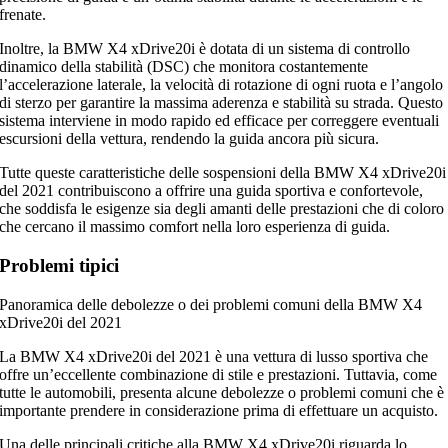
frenate.
Inoltre, la BMW X4 xDrive20i è dotata di un sistema di controllo
dinamico della stabilità (DSC) che monitora costantemente
l’accelerazione laterale, la velocità di rotazione di ogni ruota e l’angolo
di sterzo per garantire la massima aderenza e stabilità su strada. Questo
sistema interviene in modo rapido ed efficace per correggere eventuali
escursioni della vettura, rendendo la guida ancora più sicura.
Tutte queste caratteristiche delle sospensioni della BMW X4 xDrive20i
del 2021 contribuiscono a offrire una guida sportiva e confortevole,
che soddisfa le esigenze sia degli amanti delle prestazioni che di coloro
che cercano il massimo comfort nella loro esperienza di guida.
Problemi tipici
Panoramica delle debolezze o dei problemi comuni della BMW X4
xDrive20i del 2021
La BMW X4 xDrive20i del 2021 è una vettura di lusso sportiva che
offre un’eccellente combinazione di stile e prestazioni. Tuttavia, come
tutte le automobili, presenta alcune debolezze o problemi comuni che è
importante prendere in considerazione prima di effettuare un acquisto.
Una delle principali critiche alla BMW X4 xDrive20i riguarda lo