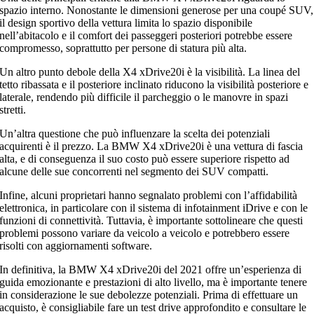
spazio interno. Nonostante le dimensioni generose per una coupé SUV,
il design sportivo della vettura limita lo spazio disponibile
nell’abitacolo e il comfort dei passeggeri posteriori potrebbe essere
compromesso, soprattutto per persone di statura più alta.
Un altro punto debole della X4 xDrive20i è la visibilità. La linea del
tetto ribassata e il posteriore inclinato riducono la visibilità posteriore e
laterale, rendendo più difficile il parcheggio o le manovre in spazi
stretti.
Un’altra questione che può influenzare la scelta dei potenziali
acquirenti è il prezzo. La BMW X4 xDrive20i è una vettura di fascia
alta, e di conseguenza il suo costo può essere superiore rispetto ad
alcune delle sue concorrenti nel segmento dei SUV compatti.
Infine, alcuni proprietari hanno segnalato problemi con l’affidabilità
elettronica, in particolare con il sistema di infotainment iDrive e con le
funzioni di connettività. Tuttavia, è importante sottolineare che questi
problemi possono variare da veicolo a veicolo e potrebbero essere
risolti con aggiornamenti software.
In definitiva, la BMW X4 xDrive20i del 2021 offre un’esperienza di
guida emozionante e prestazioni di alto livello, ma è importante tenere
in considerazione le sue debolezze potenziali. Prima di effettuare un
acquisto, è consigliabile fare un test drive approfondito e consultare le