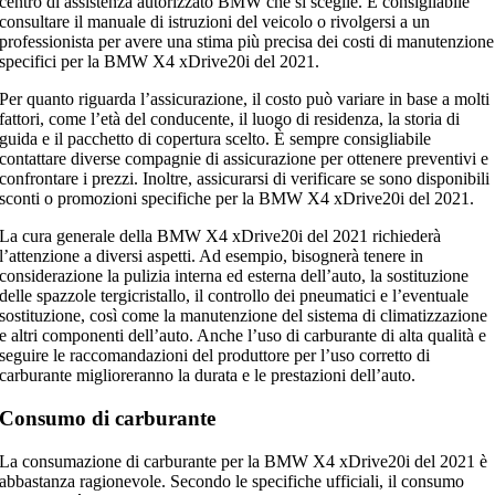
centro di assistenza autorizzato BMW che si sceglie. È consigliabile
consultare il manuale di istruzioni del veicolo o rivolgersi a un
professionista per avere una stima più precisa dei costi di manutenzione
specifici per la BMW X4 xDrive20i del 2021.
Per quanto riguarda l’assicurazione, il costo può variare in base a molti
fattori, come l’età del conducente, il luogo di residenza, la storia di
guida e il pacchetto di copertura scelto. È sempre consigliabile
contattare diverse compagnie di assicurazione per ottenere preventivi e
confrontare i prezzi. Inoltre, assicurarsi di verificare se sono disponibili
sconti o promozioni specifiche per la BMW X4 xDrive20i del 2021.
La cura generale della BMW X4 xDrive20i del 2021 richiederà
l’attenzione a diversi aspetti. Ad esempio, bisognerà tenere in
considerazione la pulizia interna ed esterna dell’auto, la sostituzione
delle spazzole tergicristallo, il controllo dei pneumatici e l’eventuale
sostituzione, così come la manutenzione del sistema di climatizzazione
e altri componenti dell’auto. Anche l’uso di carburante di alta qualità e
seguire le raccomandazioni del produttore per l’uso corretto di
carburante miglioreranno la durata e le prestazioni dell’auto.
Consumo di carburante
La consumazione di carburante per la BMW X4 xDrive20i del 2021 è
abbastanza ragionevole. Secondo le specifiche ufficiali, il consumo