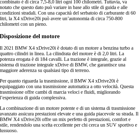
combinato è di circa 7,5-8,0 litri ogni 100 chilometri. Tuttavia, va
notato che questo dato può variare in base allo stile di guida e alle
condizioni stradali. Con una capacità del serbatoio di carburante di 60
litri, la X4 xDrive20i può avere un’autonomia di circa 750-800
chilometri con un pieno.
Disposizione del motore
Il 2021 BMW X4 xDrive20i è dotato di un motore a benzina turbo a
quattro cilindri in linea. La cilindrata del motore è di 2,0 litri. La
potenza erogata è di 184 cavalli. La trazione è integrale, grazie al
sistema di trazione integrale xDrive di BMW, che garantisce una
maggiore aderenza su qualsiasi tipo di terreno.
Per quanto riguarda la trasmissione, il BMW X4 xDrive20i è
equipaggiato con una trasmissione automatica a otto velocità. Questa
trasmissione offre cambi di marcia veloci e fluidi, migliorando
l’esperienza di guida complessiva.
La combinazione di un motore potente e di un sistema di trasmissione
avanzato assicura prestazioni elevate e una guida piacevole su strada. Il
BMW X4 xDrive20i offre un mix perfetto di prestazioni, comfort e
stile, rendendolo una scelta eccellente per chi cerca un SUV sportivo e
lussuoso.