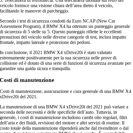
5. Telecamera di retromarcia: Una telecamera montata sul retro del
veicolo fornisce una visione chiara dell’area dietro il veicolo,
facilitando le manovre di parcheggio.
Secondo i test di sicurezza condotti da Euro NCAP (New Car
Assessment Program), il BMW X4 ha ottenuto un punteggio generale
di sicurezza di 5 stelle su 5. Questo punteggio riflette le eccellenti
prestazioni del veicolo nelle diverse categorie di test, inclusi impatto
frontale, impatto laterale e protezione dei pedoni.
In conclusione, il 2021 BMW X4 xDrive20i è stato valutato
estremamente positivamente per la sua sicurezza nelle prove di
collisione ed è dotato di una serie di funzioni di sicurezza avanzate per
garantire una guida sicura e tranquilla.
Costi di manutenzione
Costi di manutenzione, assicurazione e cura generale di una BMW X4
xDrive20i del 2021.
La manutenzione di una BMW X4 xDrive20i del 2021 può variare a
seconda delle necessità e delle specifiche dell’auto. Tuttavia, in
generale, i costi di manutenzione includono cambi olio regolari, filtri
dell’aria e dei fluidi, revisioni del motore e altri servizi di routine. Il
costo totale della manutenzione dipenderà anche dal rivenditore o dal