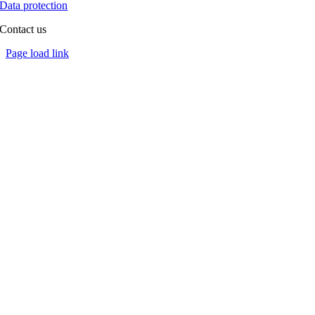
Data protection
Contact us
Toggle
Page load link
Sliding
Go
Bar
to
Area
Top