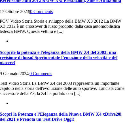
Recensione auto 2012 BMW X3: Prestazioni, Stile e Affidabilità
17 Ottobre 2023
|
0 Comments
POV Video Storia Storia e sviluppo della BMW X3 2012 La BMW
X3 2012 è un crossover di lusso prodotto dalla casa automobilistica
tedesca BMW. Questa vettura è [...]
Scoprite la potenza e l’eleganza della BMW Z4 del 2003: una
revisione di lusso! Sperimentate l’emozione della velocità e del
piacere!
9 Gennaio 2024
|
0 Comments
Test Video Storia La BMW Z4 del 2003 rappresenta un importante
capitolo nella storia dell'evoluzione delle auto sportive. Lanciata come
successore della Z3, la Z4 ha portato con [...]
Scopri la Potenza e l’Eleganza della Nuova BMW X4 xDrive20i
del 2021 e Prenota un Test Drive Oggi!