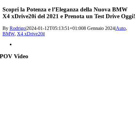
Scopri la Potenza e l’Eleganza della Nuova BMW
X4 xDrive20i del 2021 e Prenota un Test Drive Oggi!
By
Rodrigo
|
2024-01-12T05:13:51+01:00
8 Gennaio 2024
|
Auto
,
BMW
,
X4 xDrive20i
|
View
Larger
Image
POV Video