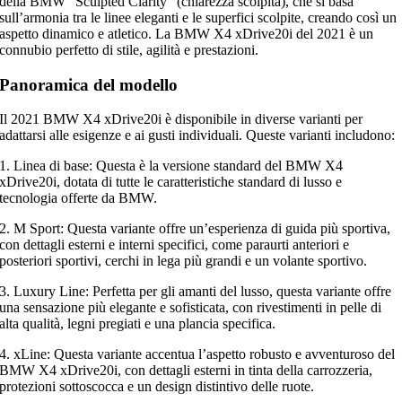
della BMW “Sculpted Clarity” (chiarezza scolpita), che si basa
sull’armonia tra le linee eleganti e le superfici scolpite, creando così un
aspetto dinamico e atletico. La BMW X4 xDrive20i del 2021 è un
connubio perfetto di stile, agilità e prestazioni.
Panoramica del modello
Il 2021 BMW X4 xDrive20i è disponibile in diverse varianti per
adattarsi alle esigenze e ai gusti individuali. Queste varianti includono:
1. Linea di base: Questa è la versione standard del BMW X4
xDrive20i, dotata di tutte le caratteristiche standard di lusso e
tecnologia offerte da BMW.
2. M Sport: Questa variante offre un’esperienza di guida più sportiva,
con dettagli esterni e interni specifici, come paraurti anteriori e
posteriori sportivi, cerchi in lega più grandi e un volante sportivo.
3. Luxury Line: Perfetta per gli amanti del lusso, questa variante offre
una sensazione più elegante e sofisticata, con rivestimenti in pelle di
alta qualità, legni pregiati e una plancia specifica.
4. xLine: Questa variante accentua l’aspetto robusto e avventuroso del
BMW X4 xDrive20i, con dettagli esterni in tinta della carrozzeria,
protezioni sottoscocca e un design distintivo delle ruote.