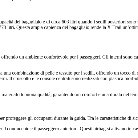
ità del bagagliaio è di circa 603 litri quando i sedili posteriori sono 
73 litri. Questa ampia capienza del bagagliaio rende la X-Trail un’ottim
ffrendo un ambiente confortevole per i passeggeri. Gli interni sono carat
ta una combinazione di pelle e tessuto per i sedili, offrendo un tocco di e
erni. Il cruscotto e le console centrali sono realizzati con plastica morb
n materiali di buona qualità, garantendo un comfort e una durata nel tem
er proteggere gli occupanti durante la guida. Tra le caratteristiche di sic
r il conducente e il passeggero anteriore. Questi airbag si attivano in ca