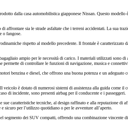
prodotto dalla casa automobilistica giapponese Nissan. Questo modello è
 di affrontare sia le strade asfaltate che i terreni accidentati. La sua tra
e o fangose.
odinamiche rispetto al modello precedente. Il frontale è caratterizzato d
bagagliaio ampio per le necessità di carico. I materiali utilizzati sono d
 permette di controllare le funzioni di navigazione, musica e connettivi
di motori benzina e diesel, che offrono una buona potenza e un adeguato 
 veicolo è dotato di numerosi sistemi di assistenza alla guida come il cont
aso di incidente, sono presenti airbag per il conducente e i passeggeri.
sue caratteristiche tecniche, al design raffinato e alla reputazione di af
e sicuro per l’utilizzo quotidiano o per le avventure all’aperto.
 nel segmento dei SUV compatti, offrendo una combinazione vincente di 