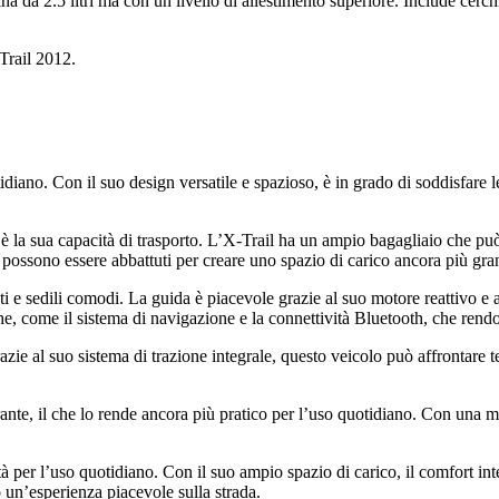
a da 2.5 litri ma con un livello di allestimento superiore. Include cerch
-Trail 2012.
idiano. Con il suo design versatile e spazioso, è in grado di soddisfare 
è la sua capacità di trasporto. L’X-Trail ha un ampio bagagliaio che può 
iori possono essere abbattuti per creare uno spazio di carico ancora più gra
ti e sedili comodi. La guida è piacevole grazie al suo motore reattivo e
giche, come il sistema di navigazione e la connettività Bluetooth, che ren
azie al suo sistema di trazione integrale, questo veicolo può affrontare ter
nte, il che lo rende ancora più pratico per l’uso quotidiano. Con una m
à per l’uso quotidiano. Con il suo ampio spazio di carico, il comfort int
o un’esperienza piacevole sulla strada.