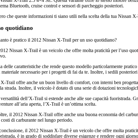
Nissan X-Trail 2.5 4×4 SE: Questa variante offre lo stesso motore benzin
tema Bluetooth, cruise control e sensori di parcheggio posteriori.
ro che queste informazioni ti siano utili nella scelta della tua Nissan X
o quotidiano
anto è pratico il 2012 Nissan X-Trail per un uso quotidiano?
2012 Nissan X-Trail è un veicolo che offre molta praticità per l’uso quot
ivo.
 delle caratteristiche che rende questo modello particolarmente pratico 
l materiale necessario per i progetti di fai da te. Inoltre, i sedili poster
 X-Trail offre anche un buon livello di comfort, con interni ben progetta
la strada. Inoltre, il veicolo è dotato di una serie di dotazioni tecnolo
versatilità dell’X-Trail si estende anche alle sue capacità fuoristrada. Gr
enture all’aria aperta, l’X-Trail è un’ottima scelta.
oltre, il 2012 Nissan X-Trail offre anche una buona economia del carbura
 costi di carburante nel lungo periodo.
conclusione, il 2012 Nissan X-Trail è un veicolo che offre molta praticit
ristrada, è in grado di soddisfare diverse esigenze e rendere ogni giorn