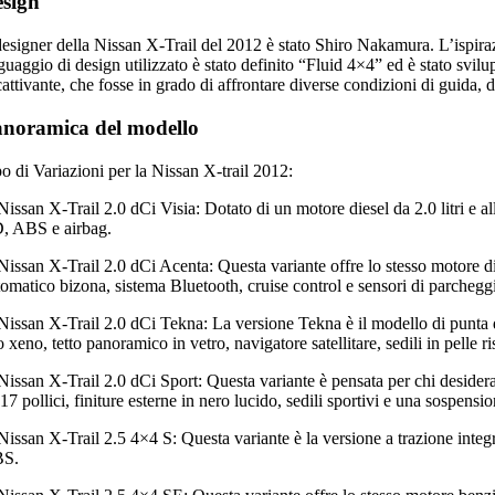
sign
designer della Nissan X-Trail del 2012 è stato Shiro Nakamura. L’ispirazio
nguaggio di design utilizzato è stato definito “Fluid 4×4” ed è stato sv
attivante, che fosse in grado di affrontare diverse condizioni di guida, d
noramica del modello
o di Variazioni per la Nissan X-trail 2012:
Nissan X-Trail 2.0 dCi Visia: Dotato di un motore diesel da 2.0 litri e a
, ABS e airbag.
Nissan X-Trail 2.0 dCi Acenta: Questa variante offre lo stesso motore die
omatico bizona, sistema Bluetooth, cruise control e sensori di parcheggi
 Nissan X-Trail 2.0 dCi Tekna: La versione Tekna è il modello di punta de
o xeno, tetto panoramico in vetro, navigatore satellitare, sedili in pelle r
Nissan X-Trail 2.0 dCi Sport: Questa variante è pensata per chi desidera u
17 pollici, finiture esterne in nero lucido, sedili sportivi e una sospensio
Nissan X-Trail 2.5 4×4 S: Questa variante è la versione a trazione integ
S.