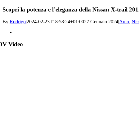
Scopri la potenza e l’eleganza della Nissan X-trail 201
By
Rodrigo
|
2024-02-23T18:58:24+01:00
27 Gennaio 2024
|
Auto
,
Nis
View
Larger
Image
OV Video