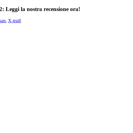
2: Leggi la nostra recensione ora!
san
,
X-trail
|