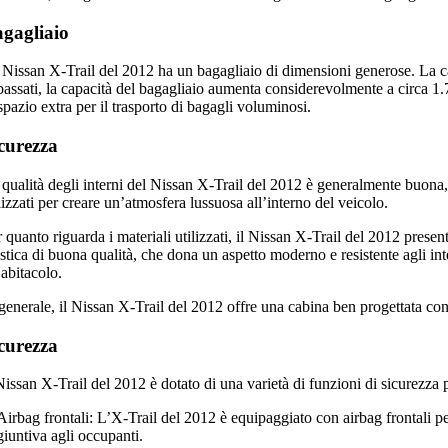
gagliaio
Nissan X-Trail del 2012 ha un bagagliaio di dimensioni generose. La capac
bassati, la capacità del bagagliaio aumenta considerevolmente a circa 1.7
spazio extra per il trasporto di bagagli voluminosi.
curezza
qualità degli interni del Nissan X-Trail del 2012 è generalmente buona, o
lizzati per creare un’atmosfera lussuosa all’interno del veicolo.
 quanto riguarda i materiali utilizzati, il Nissan X-Trail del 2012 presen
stica di buona qualità, che dona un aspetto moderno e resistente agli int
’abitacolo.
 generale, il Nissan X-Trail del 2012 offre una cabina ben progettata co
curezza
Nissan X-Trail del 2012 è dotato di una varietà di funzioni di sicurezza p
Airbag frontali: L’X-Trail del 2012 è equipaggiato con airbag frontali pe
giuntiva agli occupanti.