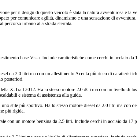
ne per il design di questo veicolo è stata la natura avventurosa e la versa
iluppato per comunicare agilità, dinamismo e una sensazione di avventura
al percorso urbano alla strada sterrata.
llestimento base Visia. Include caratteristiche come cerchi in acciaio da 
sel da 2.0 litri ma con un allestimento Acenta più ricco di caratteristich
o posteriori.
lla X-Trail 2012. Ha lo stesso motore 2.0 dCi ma con un livello di lusso
iscaldabili e sistema di assistenza alla guida.
no stile più sportivo. Ha lo stesso motore diesel da 2.0 litri ma con dett
ne più rigida.
rale con un motore benzina da 2.5 litri. Include cerchi in acciaio da 17 