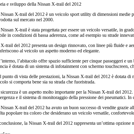
oria e sviluppo della Nissan X-trail del 2012
 Nissan X-trail del 2012 è un veicolo sport utility di dimensioni medie 
trodotta sul mercato nel 2000.
Nissan X-trail è stata progettata per essere un veicolo versatile, in grado
abile in condizioni di bassa aderenza, come ad esempio su strade innevat
X-trail del 2012 presenta un design rinnovato, con linee più fluide e aer
nferiscono al veicolo un aspetto moderno ed elegante.
’interno, l’abitacolo offre spazio sufficiente per cinque passeggeri e un 
ancia è dotata di un sistema di infotainment con schermo touchscreen, che
l punto di vista delle prestazioni, la Nissan X-trail del 2012 è dotata 
colo si comporta bene sia su strada che fuoristrada.
sicurezza è un aspetto molto importante per la Nissan X-trail del 2012. Il
rgenza e il sistema di monitoraggio della pressione dei pneumatici. In c
Nissan X-trail del 2012 ha avuto un buon successo di vendite grazie alle 
lta popolare tra coloro che desiderano un veicolo versatile, confortevole 
 conclusione, la Nissan X-trail del 2012 rappresenta un’ottima opzione