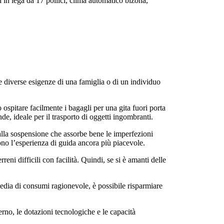
i in lega da 17 pollici, clima automatico bizona,
le diverse esigenze di una famiglia o di un individuo
ospitare facilmente i bagagli per una gita fuori porta
nde, ideale per il trasporto di oggetti ingombranti.
 alla sospensione che assorbe bene le imperfezioni
dono l’esperienza di guida ancora più piacevole.
reni difficili con facilità. Quindi, se si è amanti delle
edia di consumi ragionevole, è possibile risparmiare
erno, le dotazioni tecnologiche e le capacità