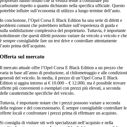
proprietari hanno notato che la vettura tende a consumare più
carburante rispetto a quanto dichiarato nella specifica ufficiale. Questo
potrebbe influire sull’economia di utilizzo a lungo termine dell’auto.
In conclusione, l’Opel Corsa E Black Edition ha una serie di difetti e
problemi comuni che potrebbero influire sull’esperienza di guida e
sulla soddisfazione complessiva del proprietario. Tuttavia, è importante
sottolineare che questi difetti possono variare da veicolo a veicolo e ch
è sempre consigliabile fare un test drive e controllare attentamente
l’auto prima dell’acquisto.
Offerta sul mercato
Il mercato attuale offre l’Opel Corsa E Black Edition a un prezzo che
varia in base all’anno di produzione, al chilometraggio e alle condizion
generali del veicolo. In media, il prezzo di un’Opel Corsa E Black
Edition si aggira intorno ai € 10.000 – € 12.000, ma è possibile trovare
offerte più convenienti o esemplari con prezzi più elevati, a seconda
delle caratteristiche specifiche del veicolo.
Tuttavia, è importante notare che i prezzi possono variare a seconda
della regione e del concessionario. È sempre consigliabile controllare le
offerte locali e confrontare i prezzi prima di effettuare un acquisto.
Si consiglia di visitare siti web specializzati nell’acquisto e nella