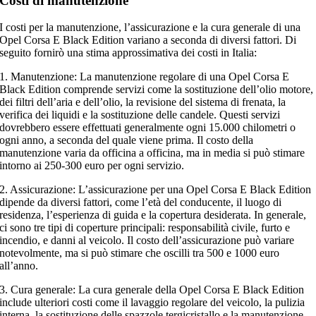
Costi di manutenzione
I costi per la manutenzione, l’assicurazione e la cura generale di una
Opel Corsa E Black Edition variano a seconda di diversi fattori. Di
seguito fornirò una stima approssimativa dei costi in Italia:
1. Manutenzione: La manutenzione regolare di una Opel Corsa E
Black Edition comprende servizi come la sostituzione dell’olio motore,
dei filtri dell’aria e dell’olio, la revisione del sistema di frenata, la
verifica dei liquidi e la sostituzione delle candele. Questi servizi
dovrebbero essere effettuati generalmente ogni 15.000 chilometri o
ogni anno, a seconda del quale viene prima. Il costo della
manutenzione varia da officina a officina, ma in media si può stimare
intorno ai 250-300 euro per ogni servizio.
2. Assicurazione: L’assicurazione per una Opel Corsa E Black Edition
dipende da diversi fattori, come l’età del conducente, il luogo di
residenza, l’esperienza di guida e la copertura desiderata. In generale,
ci sono tre tipi di coperture principali: responsabilità civile, furto e
incendio, e danni al veicolo. Il costo dell’assicurazione può variare
notevolmente, ma si può stimare che oscilli tra 500 e 1000 euro
all’anno.
3. Cura generale: La cura generale della Opel Corsa E Black Edition
include ulteriori costi come il lavaggio regolare del veicolo, la pulizia
interna, la sostituzione delle spazzole tergicristallo e la manutenzione