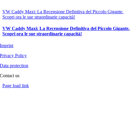
VW Caddy Maxi: La Recensione Definitiva del Piccolo Gigante.
Scopri ora le sue straordinarie capacità!
VW Caddy Maxi: La Recensione Definitiva del Piccolo Gigante.
Scopri ora le sue straordinarie capacità!
Imprint
Privacy Policy
Data protection
Contact us
Toggle
Page load link
Sliding
Go
Bar
to
Area
Top