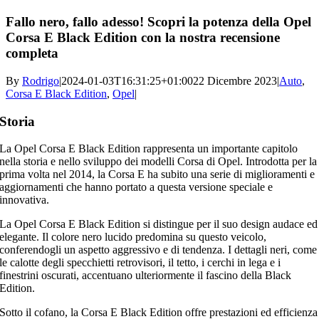
Fallo nero, fallo adesso! Scopri la potenza della Opel
Corsa E Black Edition con la nostra recensione
completa
By
Rodrigo
|
2024-01-03T16:31:25+01:00
22 Dicembre 2023
|
Auto
,
Corsa E Black Edition
,
Opel
|
Storia
La Opel Corsa E Black Edition rappresenta un importante capitolo
nella storia e nello sviluppo dei modelli Corsa di Opel. Introdotta per la
prima volta nel 2014, la Corsa E ha subito una serie di miglioramenti e
aggiornamenti che hanno portato a questa versione speciale e
innovativa.
La Opel Corsa E Black Edition si distingue per il suo design audace ed
elegante. Il colore nero lucido predomina su questo veicolo,
conferendogli un aspetto aggressivo e di tendenza. I dettagli neri, come
le calotte degli specchietti retrovisori, il tetto, i cerchi in lega e i
finestrini oscurati, accentuano ulteriormente il fascino della Black
Edition.
Sotto il cofano, la Corsa E Black Edition offre prestazioni ed efficienza