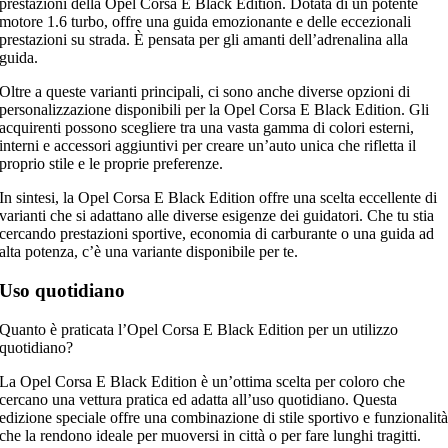
prestazioni della Opel Corsa E Black Edition. Dotata di un potente
motore 1.6 turbo, offre una guida emozionante e delle eccezionali
prestazioni su strada. È pensata per gli amanti dell’adrenalina alla
guida.
Oltre a queste varianti principali, ci sono anche diverse opzioni di
personalizzazione disponibili per la Opel Corsa E Black Edition. Gli
acquirenti possono scegliere tra una vasta gamma di colori esterni,
interni e accessori aggiuntivi per creare un’auto unica che rifletta il
proprio stile e le proprie preferenze.
In sintesi, la Opel Corsa E Black Edition offre una scelta eccellente di
varianti che si adattano alle diverse esigenze dei guidatori. Che tu stia
cercando prestazioni sportive, economia di carburante o una guida ad
alta potenza, c’è una variante disponibile per te.
Uso quotidiano
Quanto è praticata l’Opel Corsa E Black Edition per un utilizzo
quotidiano?
La Opel Corsa E Black Edition è un’ottima scelta per coloro che
cercano una vettura pratica ed adatta all’uso quotidiano. Questa
edizione speciale offre una combinazione di stile sportivo e funzionalit
che la rendono ideale per muoversi in città o per fare lunghi tragitti.