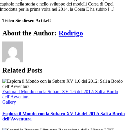
capitolo nella storia e nello sviluppo dei modelli Corsa di Opel.
Introdotta per la prima volta nel 2014, la Corsa E ha subito [...]
Teilen Sie diesen Artikel!
Facebook
Twitter
Reddit
LinkedIn
WhatsApp
Telegram
Tumblr
Pinterest
Vk
Xing
Email
About the Author:
Rodrigo
Related Posts
Esplora il Mondo con la Subaru XV 1.6 del 2012: Sali a Bordo
dell’Avventura
Gallery
Esplora il Mondo con la Subaru XV 1.6 del 2012: Sali a Bordo
dell’Avventura