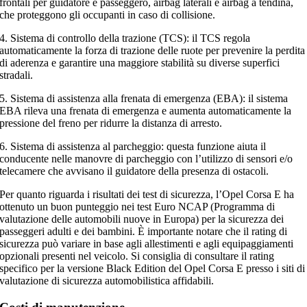
frontali per guidatore e passeggero, airbag laterali e airbag a tendina,
che proteggono gli occupanti in caso di collisione.
4. Sistema di controllo della trazione (TCS): il TCS regola
automaticamente la forza di trazione delle ruote per prevenire la perdita
di aderenza e garantire una maggiore stabilità su diverse superfici
stradali.
5. Sistema di assistenza alla frenata di emergenza (EBA): il sistema
EBA rileva una frenata di emergenza e aumenta automaticamente la
pressione del freno per ridurre la distanza di arresto.
6. Sistema di assistenza al parcheggio: questa funzione aiuta il
conducente nelle manovre di parcheggio con l’utilizzo di sensori e/o
telecamere che avvisano il guidatore della presenza di ostacoli.
Per quanto riguarda i risultati dei test di sicurezza, l’Opel Corsa E ha
ottenuto un buon punteggio nei test Euro NCAP (Programma di
valutazione delle automobili nuove in Europa) per la sicurezza dei
passeggeri adulti e dei bambini. È importante notare che il rating di
sicurezza può variare in base agli allestimenti e agli equipaggiamenti
opzionali presenti nel veicolo. Si consiglia di consultare il rating
specifico per la versione Black Edition del Opel Corsa E presso i siti di
valutazione di sicurezza automobilistica affidabili.