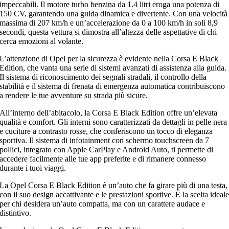
impeccabili. Il motore turbo benzina da 1.4 litri eroga una potenza di
150 CV, garantendo una guida dinamica e divertente. Con una velocità
massima di 207 km/h e un’accelerazione da 0 a 100 km/h in soli 8,9
secondi, questa vettura si dimostra all’altezza delle aspettative di chi
cerca emozioni al volante.
L’attenzione di Opel per la sicurezza è evidente nella Corsa E Black
Edition, che vanta una serie di sistemi avanzati di assistenza alla guida.
Il sistema di riconoscimento dei segnali stradali, il controllo della
stabilità e il sistema di frenata di emergenza automatica contribuiscono
a rendere le tue avventure su strada più sicure.
All’interno dell’abitacolo, la Corsa E Black Edition offre un’elevata
qualità e comfort. Gli interni sono caratterizzati da dettagli in pelle nera
e cuciture a contrasto rosse, che conferiscono un tocco di eleganza
sportiva. Il sistema di infotainment con schermo touchscreen da 7
pollici, integrato con Apple CarPlay e Android Auto, ti permette di
accedere facilmente alle tue app preferite e di rimanere connesso
durante i tuoi viaggi.
La Opel Corsa E Black Edition è un’auto che fa girare più di una testa,
con il suo design accattivante e le prestazioni sportive. È la scelta ideal
per chi desidera un’auto compatta, ma con un carattere audace e
distintivo.