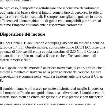
più sportiva e reattiva.
In ogni caso, è importante sottolineare che il consumo di carburante
può variare in base a diversi fattori, come il tipo di percorso, lo stile di
guida e le condizioni stradali. È sempre consigliabile guidare in modo
efficiente ed adottare abitudini di guida eco-compatibili per ridurre al
minimo l’impatto sull’ambiente e risparmiare carburante.
Disposizione del motore
Il Opel Corsa E Black Edition è equipaggiato con un motore a benzina
turbo da 1.4 litri. Questo motore, conosciuto come ECOTEC, offre un
potenza di 150 cavalli e una coppia massima di 220 Nm. Il Corsa è
dotato di un cambio manuale a 6 marce, che offre cambiamenti di
marcia precisi e fluidi.
La disposizione del motore è anteriore trasversale, il che significa che il
motore è montato di traverso nella parte anteriore del veicolo. Questa
disposizione è comune nelle vetture a trazione anteriore come il Corsa
E.
Il cambio manuale a 6 marce permette di sfruttare al meglio la potenza
del motore, offrendo una guida dinamica e divertente. I cambiamenti di
marcia sono facili da effettuare grazie alle leve precise e ben bilanciate.
In conclusione, il Opel Corsa E Black Edition è alimentato da un