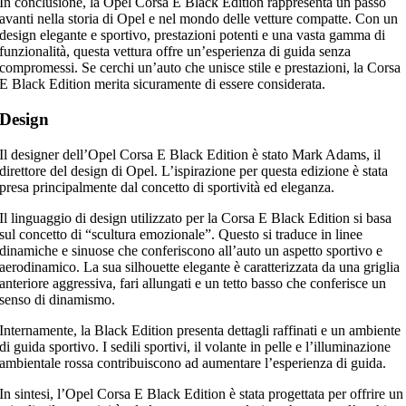
In conclusione, la Opel Corsa E Black Edition rappresenta un passo
avanti nella storia di Opel e nel mondo delle vetture compatte. Con un
design elegante e sportivo, prestazioni potenti e una vasta gamma di
funzionalità, questa vettura offre un’esperienza di guida senza
compromessi. Se cerchi un’auto che unisce stile e prestazioni, la Corsa
E Black Edition merita sicuramente di essere considerata.
Design
Il designer dell’Opel Corsa E Black Edition è stato Mark Adams, il
direttore del design di Opel. L’ispirazione per questa edizione è stata
presa principalmente dal concetto di sportività ed eleganza.
Il linguaggio di design utilizzato per la Corsa E Black Edition si basa
sul concetto di “scultura emozionale”. Questo si traduce in linee
dinamiche e sinuose che conferiscono all’auto un aspetto sportivo e
aerodinamico. La sua silhouette elegante è caratterizzata da una griglia
anteriore aggressiva, fari allungati e un tetto basso che conferisce un
senso di dinamismo.
Internamente, la Black Edition presenta dettagli raffinati e un ambiente
di guida sportivo. I sedili sportivi, il volante in pelle e l’illuminazione
ambientale rossa contribuiscono ad aumentare l’esperienza di guida.
In sintesi, l’Opel Corsa E Black Edition è stata progettata per offrire un