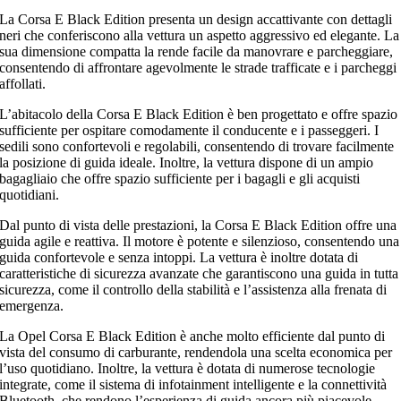
La Corsa E Black Edition presenta un design accattivante con dettagli
neri che conferiscono alla vettura un aspetto aggressivo ed elegante. La
sua dimensione compatta la rende facile da manovrare e parcheggiare,
consentendo di affrontare agevolmente le strade trafficate e i parcheggi
affollati.
L’abitacolo della Corsa E Black Edition è ben progettato e offre spazio
sufficiente per ospitare comodamente il conducente e i passeggeri. I
sedili sono confortevoli e regolabili, consentendo di trovare facilmente
la posizione di guida ideale. Inoltre, la vettura dispone di un ampio
bagagliaio che offre spazio sufficiente per i bagagli e gli acquisti
quotidiani.
Dal punto di vista delle prestazioni, la Corsa E Black Edition offre una
guida agile e reattiva. Il motore è potente e silenzioso, consentendo una
guida confortevole e senza intoppi. La vettura è inoltre dotata di
caratteristiche di sicurezza avanzate che garantiscono una guida in tutta
sicurezza, come il controllo della stabilità e l’assistenza alla frenata di
emergenza.
La Opel Corsa E Black Edition è anche molto efficiente dal punto di
vista del consumo di carburante, rendendola una scelta economica per
l’uso quotidiano. Inoltre, la vettura è dotata di numerose tecnologie
integrate, come il sistema di infotainment intelligente e la connettività
Bluetooth, che rendono l’esperienza di guida ancora più piacevole.