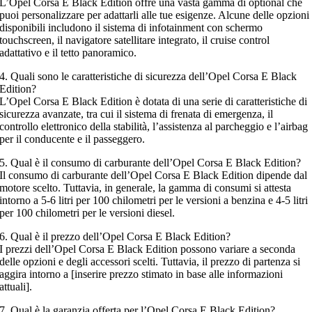
L’Opel Corsa E Black Edition offre una vasta gamma di optional che
puoi personalizzare per adattarli alle tue esigenze. Alcune delle opzioni
disponibili includono il sistema di infotainment con schermo
touchscreen, il navigatore satellitare integrato, il cruise control
adattativo e il tetto panoramico.
4. Quali sono le caratteristiche di sicurezza dell’Opel Corsa E Black
Edition?
L’Opel Corsa E Black Edition è dotata di una serie di caratteristiche di
sicurezza avanzate, tra cui il sistema di frenata di emergenza, il
controllo elettronico della stabilità, l’assistenza al parcheggio e l’airbag
per il conducente e il passeggero.
5. Qual è il consumo di carburante dell’Opel Corsa E Black Edition?
Il consumo di carburante dell’Opel Corsa E Black Edition dipende dal
motore scelto. Tuttavia, in generale, la gamma di consumi si attesta
intorno a 5-6 litri per 100 chilometri per le versioni a benzina e 4-5 litri
per 100 chilometri per le versioni diesel.
6. Qual è il prezzo dell’Opel Corsa E Black Edition?
I prezzi dell’Opel Corsa E Black Edition possono variare a seconda
delle opzioni e degli accessori scelti. Tuttavia, il prezzo di partenza si
aggira intorno a [inserire prezzo stimato in base alle informazioni
attuali].
7. Qual è la garanzia offerta per l’Opel Corsa E Black Edition?