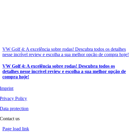
VW Golf 4: A excelência sobre rodas! Descubra todos os detalhes
nesse incrível review e escolha a sua melhor opção de compra hoje!
VW Golf 4: A excelência sobre rodas! Descubra todos os
detalhes nesse incrível review e escolha a sua melhor opção de
compra hoje!
Imprint
Privacy Policy
Data protection
Contact us
Toggle
Page load link