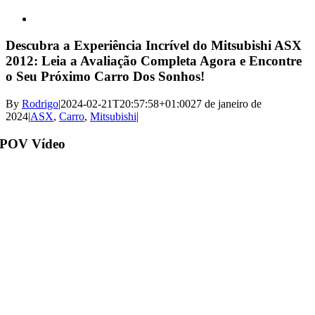
View
Larger
Image
Descubra a Experiência Incrível do Mitsubishi ASX
2012: Leia a Avaliação Completa Agora e Encontre
o Seu Próximo Carro Dos Sonhos!
By
Rodrigo
|
2024-02-21T20:57:58+01:00
27 de janeiro de
2024
|
ASX
,
Carro
,
Mitsubishi
|
POV Vídeo