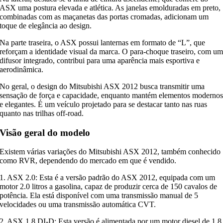
ASX uma postura elevada e atlética. As janelas emolduradas em preto,
combinadas com as maçanetas das portas cromadas, adicionam um
toque de elegância ao design.
Na parte traseira, o ASX possui lanternas em formato de “L”, que
reforçam a identidade visual da marca. O para-choque traseiro, com u
difusor integrado, contribui para uma aparência mais esportiva e
aerodinâmica.
No geral, o design do Mitsubishi ASX 2012 busca transmitir uma
sensação de força e capacidade, enquanto mantém elementos moderno
e elegantes. É um veículo projetado para se destacar tanto nas ruas
quanto nas trilhas off-road.
Visão geral do modelo
Existem várias variações do Mitsubishi ASX 2012, também conhecido
como RVR, dependendo do mercado em que é vendido.
1. ASX 2.0: Esta é a versão padrão do ASX 2012, equipada com um
motor 2.0 litros a gasolina, capaz de produzir cerca de 150 cavalos de
potência. Ela está disponível com uma transmissão manual de 5
velocidades ou uma transmissão automática CVT.
2. ASX 1.8 DI-D: Esta versão é alimentada por um motor diesel de 1.8