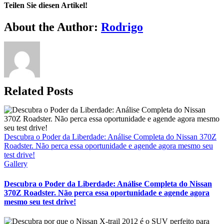
Teilen Sie diesen Artikel!
Facebook
Twitter
Reddit
LinkedIn
WhatsApp
Telegram
Tumblr
Pinterest
Vk
Xing
Email
About the Author:
Rodrigo
Related Posts
Descubra o Poder da Liberdade: Análise Completa do Nissan 370Z
Roadster. Não perca essa oportunidade e agende agora mesmo seu
test drive!
Gallery
Descubra o Poder da Liberdade: Análise Completa do Nissan
370Z Roadster. Não perca essa oportunidade e agende agora
mesmo seu test drive!