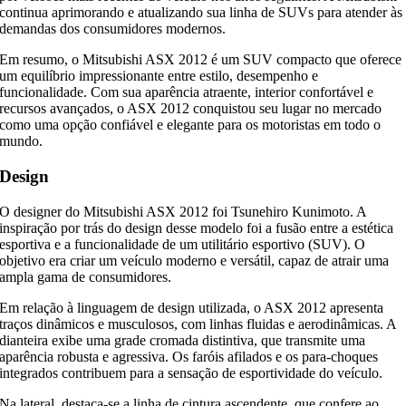
continua aprimorando e atualizando sua linha de SUVs para atender às
demandas dos consumidores modernos.
Em resumo, o Mitsubishi ASX 2012 é um SUV compacto que oferece
um equilíbrio impressionante entre estilo, desempenho e
funcionalidade. Com sua aparência atraente, interior confortável e
recursos avançados, o ASX 2012 conquistou seu lugar no mercado
como uma opção confiável e elegante para os motoristas em todo o
mundo.
Design
O designer do Mitsubishi ASX 2012 foi Tsunehiro Kunimoto. A
inspiração por trás do design desse modelo foi a fusão entre a estética
esportiva e a funcionalidade de um utilitário esportivo (SUV). O
objetivo era criar um veículo moderno e versátil, capaz de atrair uma
ampla gama de consumidores.
Em relação à linguagem de design utilizada, o ASX 2012 apresenta
traços dinâmicos e musculosos, com linhas fluidas e aerodinâmicas. A
dianteira exibe uma grade cromada distintiva, que transmite uma
aparência robusta e agressiva. Os faróis afilados e os para-choques
integrados contribuem para a sensação de esportividade do veículo.
Na lateral, destaca-se a linha de cintura ascendente, que confere ao