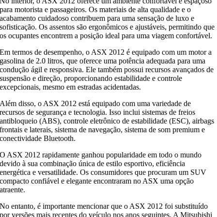
No interior, o ASX 2012 oferece um ambiente confortável e espaçoso
para motorista e passageiros. Os materiais de alta qualidade e o
acabamento cuidadoso contribuem para uma sensação de luxo e
sofisticação. Os assentos são ergonômicos e ajustáveis, permitindo que
os ocupantes encontrem a posição ideal para uma viagem confortável.
Em termos de desempenho, o ASX 2012 é equipado com um motor a
gasolina de 2.0 litros, que oferece uma potência adequada para uma
condução ágil e responsiva. Ele também possui recursos avançados de
suspensão e direção, proporcionando estabilidade e controle
excepcionais, mesmo em estradas acidentadas.
Além disso, o ASX 2012 está equipado com uma variedade de
recursos de segurança e tecnologia. Isso inclui sistemas de freios
antibloqueio (ABS), controle eletrônico de estabilidade (ESC), airbags
frontais e laterais, sistema de navegação, sistema de som premium e
conectividade Bluetooth.
O ASX 2012 rapidamente ganhou popularidade em todo o mundo
devido à sua combinação única de estilo esportivo, eficiência
energética e versatilidade. Os consumidores que procuram um SUV
compacto confiável e elegante encontraram no ASX uma opção
atraente.
No entanto, é importante mencionar que o ASX 2012 foi substituído
por versões mais recentes do veículo nos anos seguintes. A Mitsubishi