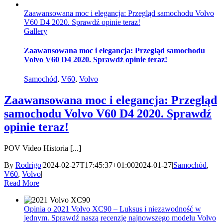
Zaawansowana moc i elegancja: Przegląd samochodu Volvo
V60 D4 2020. Sprawdź opinie teraz!
Gallery
Zaawansowana moc i elegancja: Przegląd samochodu
Volvo V60 D4 2020. Sprawdź opinie teraz!
Samochód
,
V60
,
Volvo
Zaawansowana moc i elegancja: Przegląd
samochodu Volvo V60 D4 2020. Sprawdź
opinie teraz!
POV Video Historia [...]
By
Rodrigo
|
2024-02-27T17:45:37+01:00
2024-01-27
|
Samochód
,
V60
,
Volvo
|
Read More
Opinia o 2021 Volvo XC90 – Luksus i niezawodność w
jednym. Sprawdź naszą recenzję najnowszego modelu Volvo