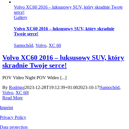
Volvo XC60 2016 – luksusowy SUV, który skradnie Twoje
serce!
Gallery
Volvo XC60 2016 – luksusowy SUV, który skradnie
Twoje serce!
Samochód
,
Volvo
,
XC 60
Volvo XC60 2016 – luksusowy SUV, który
skradnie Twoje serce!
POV Video Night POV Wideo [...]
By
Rodrigo
|
2023-12-28T19:12:39+01:00
2023-10-17
|
Samochód
,
Volvo
,
XC 60
|
Read More
Imprint
Privacy Policy
Data protection