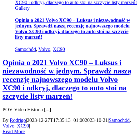
XC90 i odkryj, dlaczego to auto stoi na szczycie listy marzeń!
Gallery
Opinia o 2021 Volvo XC90 – Luksus i niezawodność w
jednym. Sprawdź naszą recenzję najnowszego modelu
Volvo XC90 i odkryj, dlaczego to auto stoi na szczycie
listy marzeń!
Samochód
,
Volvo
,
XC90
Opinia o 2021 Volvo XC90 – Luksus i
niezawodność w jednym. Sprawdź naszą
recenzję najnowszego modelu Volvo
XC90 i odkryj, dlaczego to auto stoi na
szczycie listy marzeń!
POV Video Historia [...]
By
Rodrigo
|
2023-12-27T17:35:13+01:00
2023-10-21
|
Samochód
,
Volvo
,
XC90
|
Read More