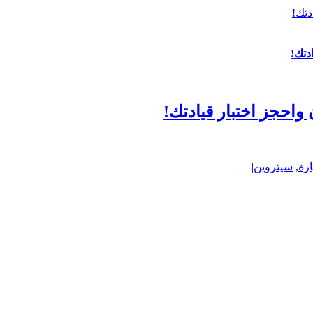
رة
,
سيتروين
|